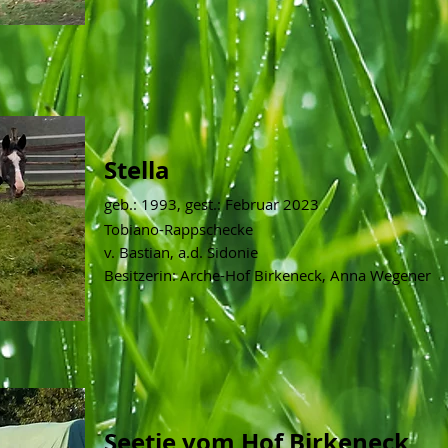
Stella
geb.: 1993
, gest.:
Februar
202
3
Tobiano-Rappschecke
v. Bastian, a.d. Sidonie
Besitzerin: Arche-Hof Birkeneck, Anna Wegener
Seetje vom Hof Birkeneck