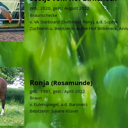
geb.: 2020, gest.:
August
2022
Braunschecke
v. VA Starboard (Dartmoor Pony), a.d. Sophie
Züchterin u. Besitzerin: Arche-Hof Birkeneck, An
Ronja
(Rosamunde)
geb.: 1991, gest.:
April 2022
Braun
v. Eulenspiegel, a.d. Baroness
Besitzerin: Juliane Klüver