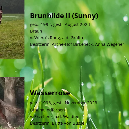
Brunhilde II (Sunny)
geb.: 1992, gest.: August 2024
Braun
v. Wiera's Rong, a.d. Gräfin
Besitzerin: Arche-Hof Birkeneck, Anna Wegener
Wasserrose
geb.: 1996
, gest.:
November
2023
Braunwindfarben
v. Exzellenz, a.d. Waldfee
Besitzerin: Britta von Busse