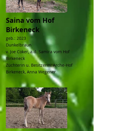
Saina vom Hof
Birkeneck
geb.: 2023
Dunkelbraun
v. Joe Coker, a.d. Samira vom Hof
Birkeneck
Züchterin u. Besitzerin: Arche-Hof
Birkeneck, Anna Wegener