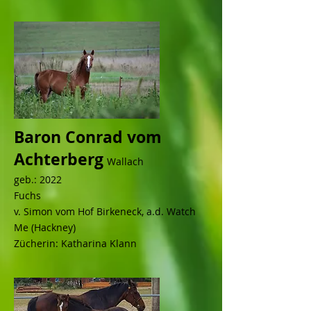
Baron Conrad vom
Achterberg
Wallach
geb.: 2022
Fuchs
v. Simon vom Hof Birkeneck, a.d. Watch
Me
(Hackney)
Zücherin: Katharina Klann