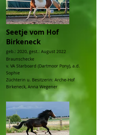
Seetje vom Hof
Birkeneck
geb.: 2020, gest.:
August
2022
Braunschecke
v. VA Starboard (Dartmoor Pony), a.d.
Sophie
Züchterin u. Besitzerin: Arche-Hof
Birkeneck, Anna Wegener