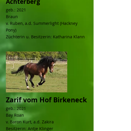
Achterberg
geb.: 2021
Braun
v. Ruben, a.d. Summerlight (Hackney
Pony)
Züchterin u. Besitzerin: Katharina Klann
Zarif vom Hof Birkeneck
geb.: 2021
Bay Roan
v. Baron Kurt, a.d. Zakira
Besitzerin: Antje Klinger