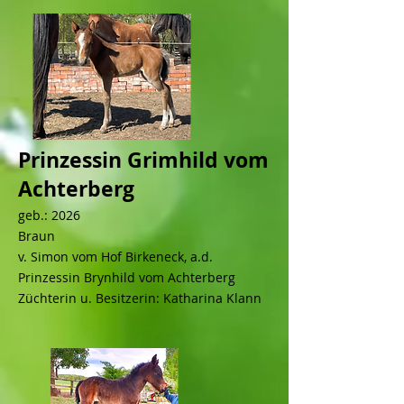
Prinzessin Grimhild vom
Achterberg
geb.: 2026
Braun
v. Simon vom Hof Birkeneck, a.d.
Prinzessin Brynhild vom Achterberg
Züchterin u. Besitzerin: Katharina Klann