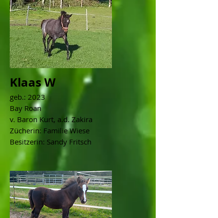
Klaas W
geb.: 2023
Bay Roan
v. Baron Kurt, a.d. Zakira
Zücherin: Familie Wiese
Besitzerin: Sandy Fritsch