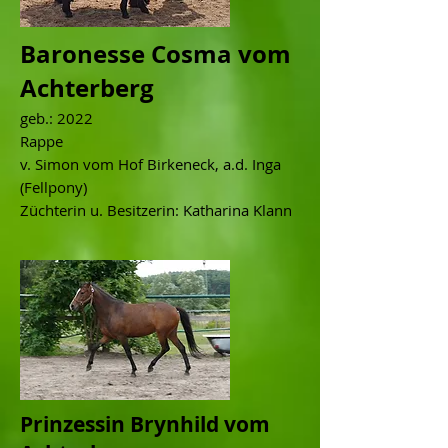
Baronesse Cosma vom
Achterberg
geb.: 2022
Rappe
v. Simon vom Hof Birkeneck, a.d. Inga
(Fellpony)
Züchterin u. Besitzerin: Katharina Klann
Prinzessin Brynhild vom