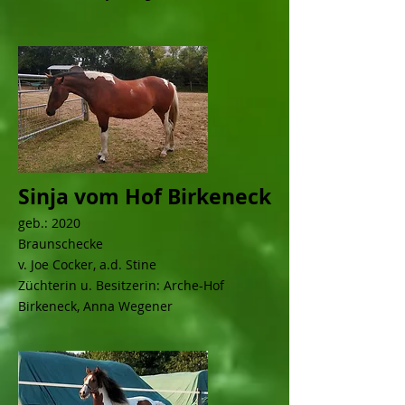
Sinja vom Hof Birkeneck
geb.: 2020
Braunschecke
v. Joe Cocker, a.d. Stine
Züchterin u. Besitzerin: Arche-Hof
Birkeneck, Anna Wegener