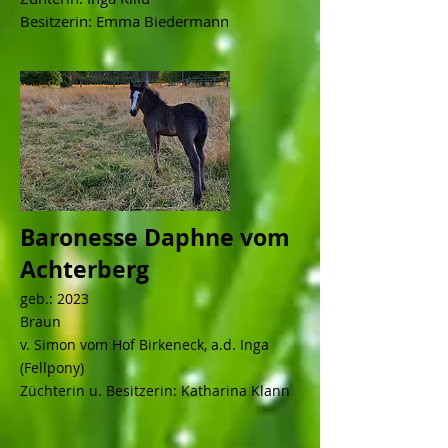
Besitzerin: Emma Biedermann
Baronesse Daphne vom
Achterberg
geb.: 2023
Braun
v. Simon vom Hof Birkeneck, a.d. Inga
(Fellpony)
Züchterin u. Besitzerin: Katharina Klann