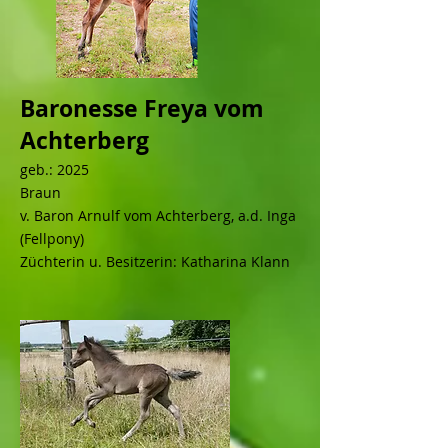
Baronesse Freya vom
Achterberg
geb.: 2025
Braun
v. Baron Arnulf vom Achterberg, a.d. Inga
(Fellpony)
Züchterin u. Besitzerin: Katharina Klann