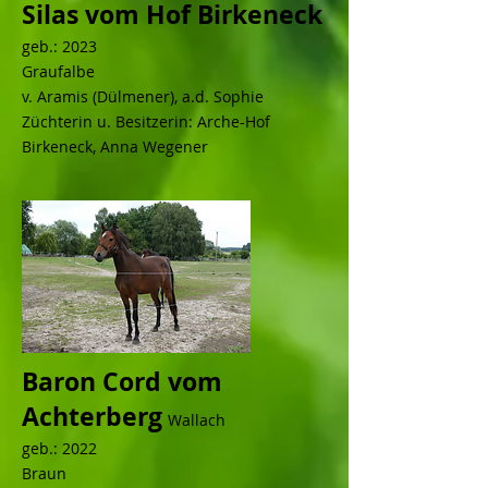
Silas vom Hof Birkeneck
geb.: 2023
Graufalbe
v. Aramis (Dülmener), a.d. Sophie
Züchterin u. Besitzerin: Arche-Hof
Birkeneck, Anna Wegener
Baron Cord vom
Achterberg
Wallach
geb.: 2022
Braun