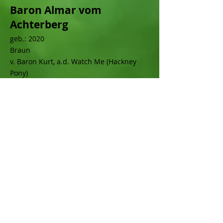
Baron Almar vom
Achterberg
geb.: 2020
Braun
v. Baron Kurt, a.d.
Watch Me (Hackney
Pony)
Züchterin: Katharina Klann
Pingpong
geb.: 2020
Fuchs