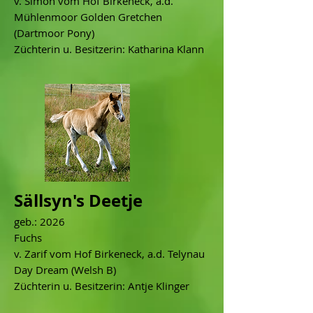
v. Simon vom Hof Birkeneck, a.d.
Mühlenmoor Golden Gretchen
(Dartmoor Pony)
Züchterin u. Besitzerin: Katharina Klann
Sällsyn's Deetje
geb.: 2026
Fuchs
v. Zarif vom Hof Birkeneck, a.d. Telynau
Day Dream (Welsh B)
Züchterin u. Besitzerin: Antje Klinger