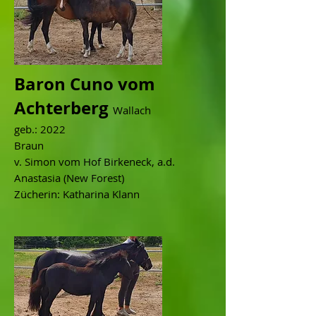
Baron Cuno vom
Achterberg
Wallach
geb.: 2022
Braun
v. Simon vom Hof Birkeneck, a.d.
Anastasia (New Forest)
Zücherin: Katharina Klann