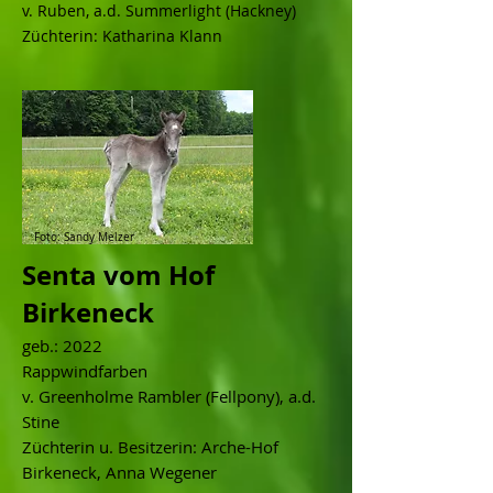
v. Ruben, a.d. Summerlight (Hackney)
Züchterin: Katharina Klann
Foto: Sandy Melzer
Senta vom Hof
Birkeneck
geb.: 2022
Rappwindfarben
v. Greenholme Rambler (Fellpony), a.d.
Stine
Züchterin u. Besitzerin: Arche-Hof
Birkeneck, Anna Wegener