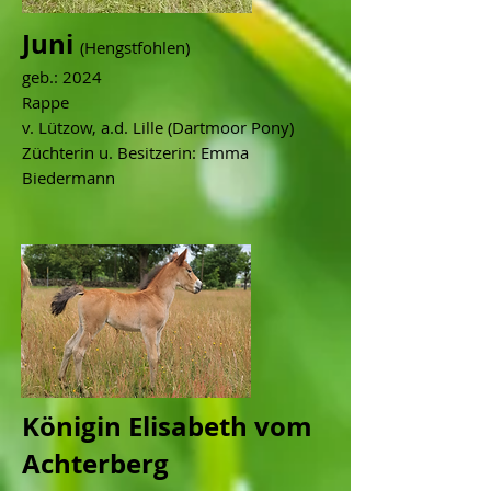
Juni
(Hengstfohlen)
geb.: 2024
Rappe
v. Lützow, a.d. Lille (Dartmoor Pony)
Züchterin u. Besitzerin: Emma
Biedermann
Königin Elisabeth vom
Achterberg