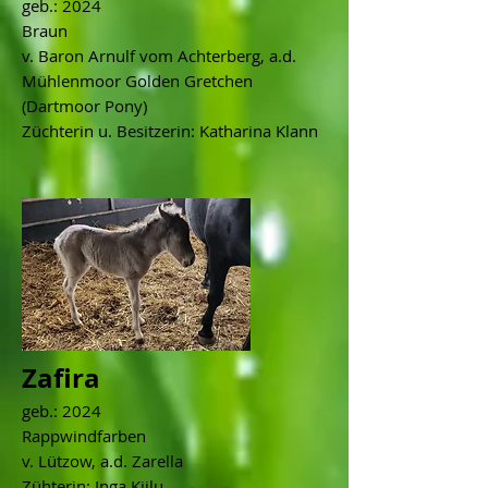
geb.: 2024
Braun
v. Baron Arnulf vom Achterberg, a.d.
Mühlenmoor Golden Gretchen
(Dartmoor Pony)
Züchterin u. Besitzerin: Katharina Klann
Zafira
geb.: 2024
Rappwindfarben
v. Lützow, a.d. Zarella
Zühterin: Inga Kiilu