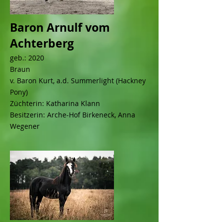
Baron Arnulf vom
Achterberg
geb.: 2020
Braun
v. Baron Kurt, a.d. Summerlight (Hackney
Pony)
Züchterin: Katharina Klann
Besitzerin: Arche-Hof Birkeneck, Anna
Wegener