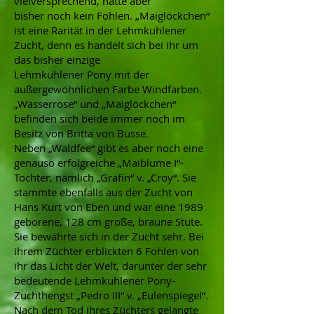
vielversprechend, hatte aber
bisher noch kein Fohlen. „Maiglöckchen“
ist eine Rarität in der Lehmkuhlener
Zucht, denn es handelt sich bei ihr um
das bisher einzige
Lehmkuhlener Pony mit der
außergewöhnlichen Farbe Windfarben.
„Wasserrose“ und „Maiglöckchen“
befinden sich beide immer noch im
Besitz von Britta von Busse.
Neben „Waldfee“ gibt es aber noch eine
genauso erfolgreiche „Maiblume I“-
Tochter, nämlich „Gräfin“ v. „Croy“. Sie
stammte ebenfalls aus der Zucht von
Hans Kurt von Eben und war eine 1989
geborene, 128 cm große, braune Stute.
Sie bewährte sich in der Zucht sehr. Bei
ihrem Züchter erblickten 6 Fohlen von
ihr das Licht der Welt, darunter der sehr
bedeutende Lehmkuhlener Pony-
Zuchthengst „Pedro III“ v. „Eulenspiegel“.
Nach dem Tod ihres Züchters gelangte