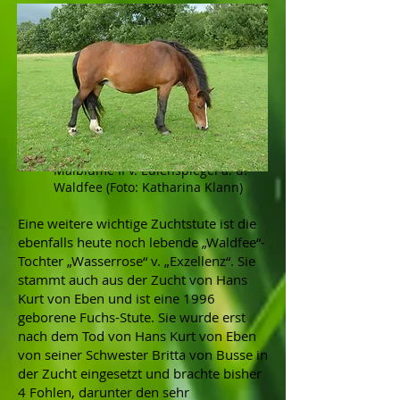
Maiblume II v. Eulenspiegel a. d.
Waldfee (Foto: Katharina Klann)
Eine weitere wichtige Zuchtstute ist die
ebenfalls heute noch lebende „Waldfee“-
Tochter „Wasserrose“ v. „Exzellenz“. Sie
stammt auch aus der Zucht von Hans
Kurt von Eben und ist eine 1996
geborene Fuchs-Stute. Sie wurde erst
nach dem Tod von Hans Kurt von Eben
von seiner Schwester Britta von Busse in
der Zucht eingesetzt und brachte bisher
4 Fohlen, darunter den sehr