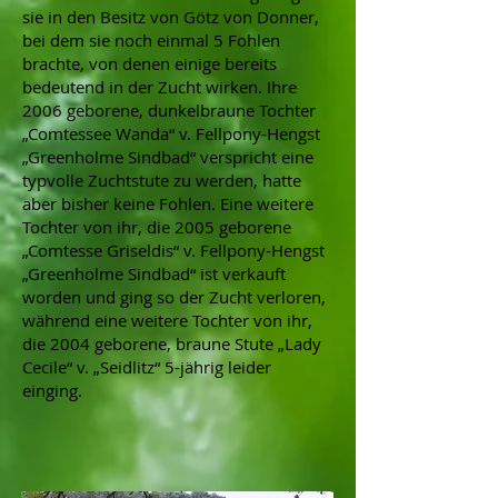
sie in den Besitz von Götz von Donner,
bei dem sie noch einmal 5 Fohlen
brachte, von denen einige bereits
bedeutend in der Zucht wirken. Ihre
2006 geborene, dunkelbraune Tochter
„Comtessee Wanda“ v. Fellpony-Hengst
„Greenholme Sindbad“ verspricht eine
typvolle Zuchtstute zu werden, hatte
aber bisher keine Fohlen. Eine weitere
Tochter von ihr, die 2005 geborene
„Comtesse Griseldis“ v. Fellpony-Hengst
„Greenholme Sindbad“ ist verkauft
worden und ging so der Zucht verloren,
während eine weitere Tochter von ihr,
die 2004 geborene, braune Stute „Lady
Cecile“ v. „Seidlitz“ 5-jährig leider
einging.