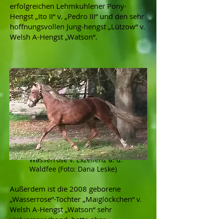
erfolgreichen Lehmkuhlener Pony-
Hengst „Ito II“ v. „Pedro III“ und den sehr
hoffnungsvollen Jung-hengst „Lützow“ v.
Welsh A-Hengst „Watson“.
Wasserrose v. Exzellenz a. d.
Waldfee (Foto: Dana Leske)
Außerdem ist die 2008 geborene
„Wasserrose“-Tochter „Maiglöckchen“ v.
Welsh A-Hengst „Watson“ sehr