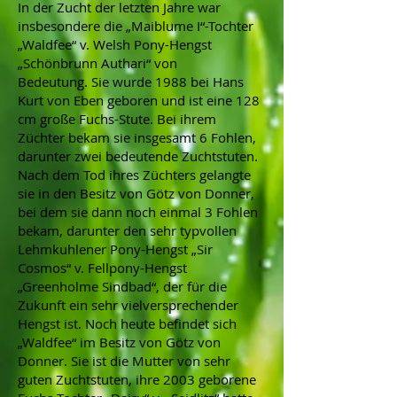
In der Zucht der letzten Jahre war
insbesondere die „Maiblume I“-Tochter
„Waldfee“ v. Welsh Pony-Hengst
„Schönbrunn Authari“ von
Bedeutung. Sie wurde 1988 bei Hans
Kurt von Eben geboren und ist eine 128
cm große Fuchs-Stute. Bei ihrem
Züchter bekam sie insgesamt 6 Fohlen,
darunter zwei bedeutende Zuchtstuten.
Nach dem Tod ihres Züchters gelangte
sie in den Besitz von Götz von Donner,
bei dem sie dann noch einmal 3 Fohlen
bekam, darunter den sehr typvollen
Lehmkuhlener Pony-Hengst „Sir
Cosmos“ v. Fellpony-Hengst
„Greenholme Sindbad“, der für die
Zukunft ein sehr vielversprechender
Hengst ist. Noch heute befindet sich
„Waldfee“ im Besitz von Götz von
Donner. Sie ist die Mutter von sehr
guten Zuchtstuten, ihre 2003 geborene