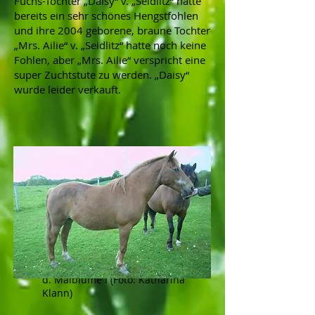
Fuchs-Tochter „Daisy“ v. „Seidlitz“ hatte
bereits ein sehr schönes Hengstfohlen
und ihre 2004 geborene, braune Tochter
„Mrs. Ailie“ v. „Seidlitz“ hatte noch keine
Fohlen, aber „Mrs. Ailie“ verspricht eine
super Zuchtstute zu werden. „Daisy“
wurde leider verkauft.
Waldfee v. Schönbrunn Authari a.
d. Maiblume I (Foto: Katharina
Klann)