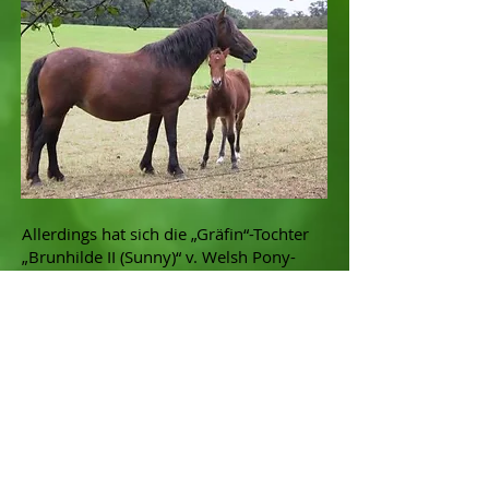
Gräfin v. Croy a. d. Maiblume I
(Foto: Götz von Donner)
Allerdings hat sich die „Gräfin“-Tochter
„Brunhilde II (Sunny)“ v. Welsh Pony-
Hengst „Wiera`s Rong“ in den letzten
Jahren einen Namen in
der Zucht gemacht. Sie wurde 1992 bei
Hans Kurt von Eben geboren und
brachte der Zucht bisher 3
vielversprechende Fohlen, und zwar die
Stute „Stella II“ von „Ito II“ sowie bei ihrer
früheren Besitzerin die 2011 geborene,
braune Stute „Baghira“ v. „Ito II“ und die
2013 geborene Jungstute „Balu“ v.