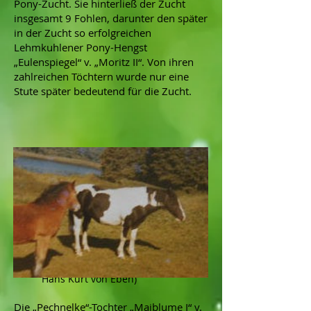
Pony-Zucht. Sie hinterließ der Zucht
insgesamt 9 Fohlen, darunter den später
in der Zucht so erfolgreichen
Lehmkuhlener Pony-Hengst
„Eulenspiegel“ v. „Moritz II“. Von ihren
zahlreichen Töchtern wurde nur eine
Stute später bedeutend für die Zucht.
Pechnelke v. Sirius a. d. Saba (Foto:
Hans Kurt von Eben)
Die „Pechnelke“-Tochter „Maiblume I“ v.