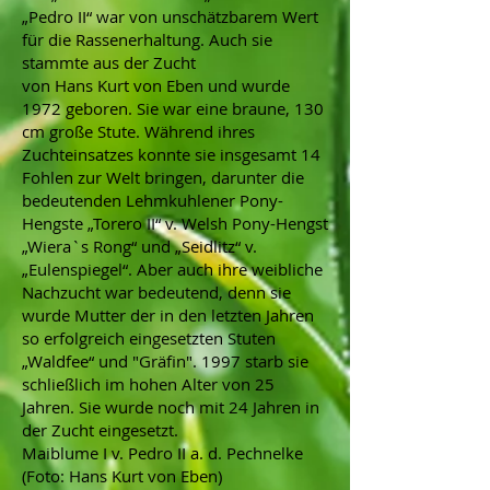
„Pedro II“ war von unschätzbarem Wert
für die Rassenerhaltung. Auch sie
stammte aus der Zucht
von Hans Kurt von Eben und wurde
1972 geboren. Sie war eine braune, 130
cm große Stute. Während ihres
Zuchteinsatzes konnte sie insgesamt 14
Fohlen zur Welt bringen, darunter die
bedeutenden Lehmkuhlener Pony-
Hengste „Torero II“ v. Welsh Pony-Hengst
„Wiera`s Rong“ und „Seidlitz“ v.
„Eulenspiegel“. Aber auch ihre weibliche
Nachzucht war bedeutend, denn sie
wurde Mutter der in den letzten Jahren
so erfolgreich eingesetzten Stuten
„Waldfee“ und "Gräfin". 1997 starb sie
schließlich im hohen Alter von 25
Jahren. Sie wurde noch mit 24 Jahren in
der Zucht eingesetzt.
Maiblume I v. Pedro II a. d. Pechnelke
(Foto: Hans Kurt von Eben)