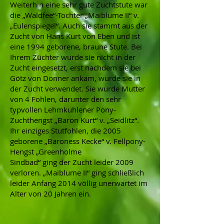
Weiterhin eine sehr gute Zuchtstute war
die „Waldfee“-Tochter „Maiblume II“ v.
„Eulenspiegel“. Auch sie stammt aus der
Zucht von Hans Kurt von Eben und ist
eine 1994 geborene, braune Stute. Bei
Ihrem Züchter wurde sie nicht in der
Zucht eingesetzt, erst nachdem sie bei
Götz von Donner ankam, wurde sie in
der Zucht verwendet. Sie wurde Mutter
von 4 Fohlen, darunter den sehr
typvollen Lehmkuhlener Pony-
Zuchthengst „Baron Kurt“ v. „Seidlitz“.
Ihr einziges Stutfohlen, die 2005
geborene „Baroness Kecke“ v. Fellpony-
Hengst „Greenholme
Sindbad“ ging der Zucht leider 2009
verloren. „Maiblume II“ ging schließlich
leider Anfang 2014 völlig unerwartet im
Alter von 20 Jahren ein.