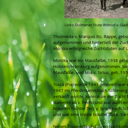
Links: Dülmener Stute Wiltrud v. Glad
Thusnelda v. Marquis Ito, Rappe, ge
aufgenommen und hinterließ der Zuch
Monika erfolgreiche Zuchtstuten auf
Monika war ein Mausfalbe, 1938 geb
Holstein/Hamburg aufgenommen. Sie hi
Mausfalbe, und Mia v. Sirius, geb. 1
Tosca (Pia) wurde 1941 geboren, war
1947 im Pferdestammbuch Schleswig-Ho
verkauft wurde, konnte sie der Zucht 
stammte ab v. Pedro und war auch ein
braunen Tochter Terz v. Sirius nach 
und war eine kleine braune Stute. Sie
Neben Thusnelda und ihren Nachkomme