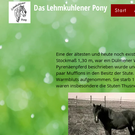
Das Lehmkuhlener Pony
Start
Eine der ältesten und heute noch exist
Stockmaß 1,30 m, war ein Dülmener Wi
Pyrenäenpferd beschrieben wurde und
paar Mufflons in den Besitz der Stut
Warmbluts aufgenommen. Sie starb 19
waren insbesondere die Stuten Thusne