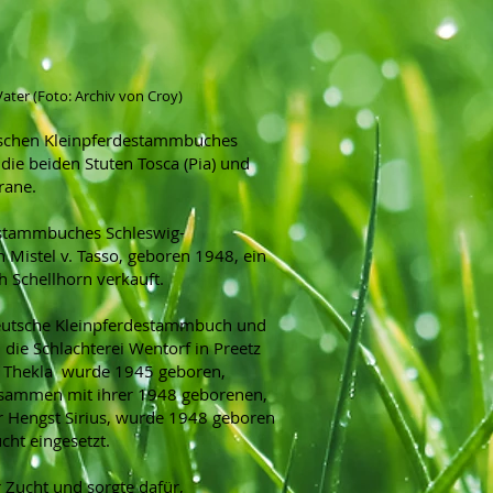
ater (Foto: Archiv von Croy)
tschen Kleinpferdestammbuches
e beiden Stuten Tosca (Pia) und
rane.
estammbuches Schleswig-
 Mistel v. Tasso, geboren 1948, ein
 Schellhorn verkauft.
Deutsche Kleinpferdestammbuch und
ie Schlachterei Wentorf in Preetz
el. Thekla wurde 1945 geboren,
zusammen mit ihrer 1948 geborenen,
r Hengst Sirius, wurde 1948 geboren
cht eingesetzt.
Zucht und sorgte dafür,