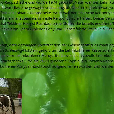
iano-Rappschecke und wurde 1974 geboren. Vater war der Lehmku
mit war dies eine gewagte Anpaarung, die aber erfolgreich war. A
falls ein Tobiano-Rappscheke. Vater war der Deutsche Reitponyh
kkinern anzupaaren, um edle Reitponys zu erhalten. Dieser Vers
al-Tekkiner Hengst Bechtau, seine Mutter die bereits erwähnte T
lichkeit ein Lehmkuhlener Pony war. Somit führte Stella 75% L
 Vogt, dem damaligen Vorsitzenden der Gesellschaft zur Erhaltung
ach Schleswig-Holstein geholt, um die Lehmkuhlener Rasse zu erh
sie vom Lehmkuhlener Hengst Ito II zwei sehr typvolle Lehmkuhle
dfarbschecke, und die 2009 geborene Sophie, ein Tobiano-Rapps
kuhlener Ponys in Zuchtbuch aufgenommen worden und werden in