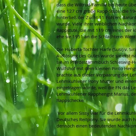
dass die Wiltrud-Familie bis heute 
eine 127 cm große Rapp-Stute, die 
hinterließ der Zucht 11 Fohlen, darun
wurde. Viele ihrer weiblichen Nachkom
Rappstute, die mit 119 cm eines der k
ehe sie 1951 an die Schlachterei Went
Die Huberta-Tochter Harfe (Susi) v. Si
Auflösung des Gutes wurde sie erst n
sie im Pferdestammbuch Schleswig-Hols
Wulfshof mit dem kleinen Pinto-Hengs
brachte aus dieser Verpaarung der Leh
Lehmkuhlener Pony Mutter und einen V
eingetragen wurde, weil die FN das 
Lehmkuhlener Rapphengst Marius, der 
Rappschecke.
Vor allem Sissy war für die Lehmkuhl
Deutsches Reitpony. Sie wurde auch h
dennoch einen bedeutenden Nachkomme