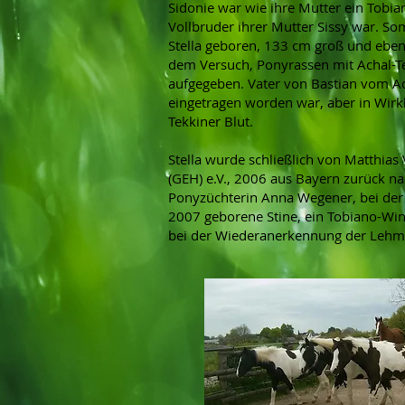
Sidonie war wie ihre Mutter ein Tob
Vollbruder ihrer Mutter Sissy war. So
Stella geboren, 133 cm groß und eben
dem Versuch, Ponyrassen mit Achal-Te
aufgegeben. Vater von Bastian vom Ach
eingetragen worden war, aber in Wirk
Tekkiner Blut.
Stella wurde schließlich von Matthias
(GEH) e.V., 2006 aus Bayern zurück n
Ponyzüchterin Anna Wegener, bei der 
2007 geborene Stine, ein Tobiano-Win
bei der Wiederanerkennung der Lehm