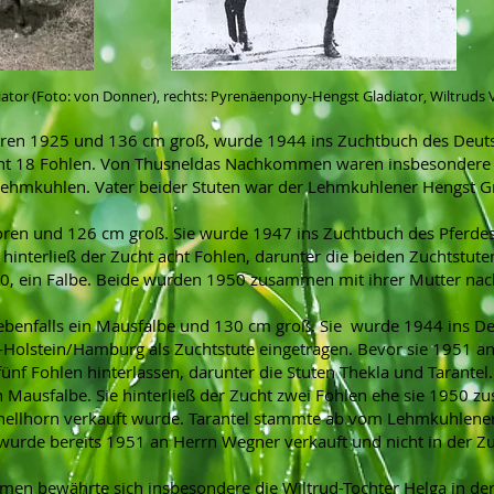
iator (Foto: von Donner), rechts: Pyrenäenpony-Hengst Gladiator, Wiltruds V
boren 1925 und 136 cm groß, wurde 1944 ins Zuchtbuch des Deu
t 18 Fohlen. Von Thusneldas Nachkommen waren insbesondere di
 Lehmkuhlen. Vater beider Stuten war der Lehmkuhlener Hengst G
oren und 126 cm groß. Sie wurde 1947 ins Zuchtbuch des Pferd
nterließ der Zucht acht Fohlen, darunter die beiden Zuchtstuten
950, ein Falbe. Beide wurden 1950 zusammen mit ihrer Mutter nach
 ebenfalls ein Mausfalbe und 130 cm groß. Sie wurde 1944 ins 
lstein/Hamburg als Zuchtstute eingetragen. Bevor sie 1951 an d
fünf Fohlen hinterlassen, darunter die Stuten Thekla und Tarant
 Mausfalbe. Sie hinterließ der Zucht zwei Fohlen ehe sie 1950 
Schellhorn verkauft wurde. Tarantel stammte ab vom Lehmkuhlene
 wurde bereits 1951 an Herrn Wegner verkauft und nicht in der Zu
n bewährte sich insbesondere die Wiltrud-Tochter Helga in der 