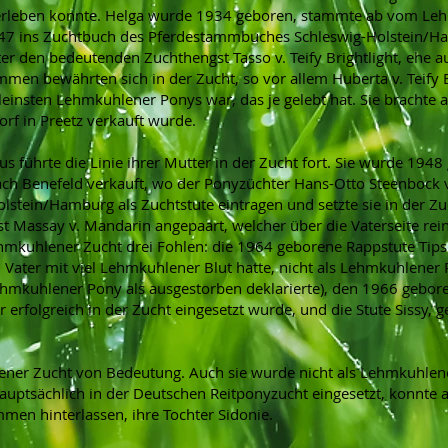
überleben konnte. Helga wurde 1934 geboren, stammte ab vom Le
1947 ins Zuchtbuch des Pferdestammbuches Schleswig-Holstein
ter den bedeutenden Zuchthengst Tasso v. Teify Brightlight, ehe 
men bewährten sich in der Zucht, so vor allem Huberta v. Teify 
leinsten Lehmkuhlener Ponys war, das je gelebt hat. Sie brachte
orf in Preetz verkauft wurde.
rius führte die Linie ihrer Mutter in der Zucht fort. Sie wurde 1
ach Benefeld verkauft, wo der Ponyzüchter Hans-Otto Steenbock v
tein/Hamburg als Zuchtstute eintragen und setzte sie in der Zuc
t Massay v. Mandarin angepaart, welcher über die Vaterseite re
mkuhlener Zucht drei Fohlen: die 1964 geborene Rappstute Tipsi 
ater mit viel Lehmkuhlener Blut hatte, nicht als Lehmkuhlener 
Lehmkuhlener Pony als ausgestorben deklarierte), den 1966 gebo
erfolgreich in der Zucht eingesetzt wurde, und die Stute Sissy, 
ener Zucht von Bedeutung. Auch sie wurde nicht als Lehmkuhlene
auptsächlich in der Deutschen Reitponyzucht eingesetzt, konnte
n hinterlassen, ihre Tochter Sidonie.