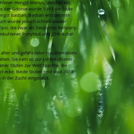
hlener Hengst Marius, welcher ein
us der Sidonie wurde 1993 die Stute
engst Bastian. Bastian entstammte
uch wurde jedoch schnell wieder
ipsi, die zwar als Deutsches Reitpony
ehmkuhlener Ponyblut und 25% Achal-
 alter und gefährdeter Haustierrassen
alten. Sie kam so zur Lehmkuhlener
ner Stuten zur Welt brachte, die
checke. Beide Stuten sind sind 2018
 der Zucht eingesetzt.