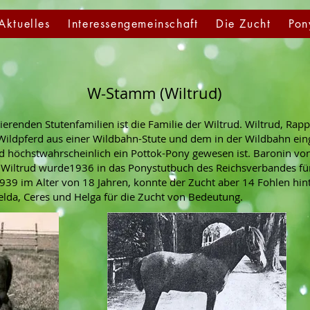
Aktuelles
Interessengemeinschaft
Die Zucht
Pon
W-Stamm (Wiltrud)
ierenden Stutenfamilien ist die Familie der Wiltrud. Wiltrud, Rap
ldpferd aus einer Wildbahn-Stute und dem in der Wildbahn einge
 höchstwahrscheinlich ein Pottok-Pony gewesen ist. Baronin vo
e. Wiltrud wurde1936 in das Ponystutbuch des Reichsverbandes f
39 im Alter von 18 Jahren, konnte der Zucht aber 14 Fohlen hi
lda, Ceres und Helga für die Zucht von Bedeutung.