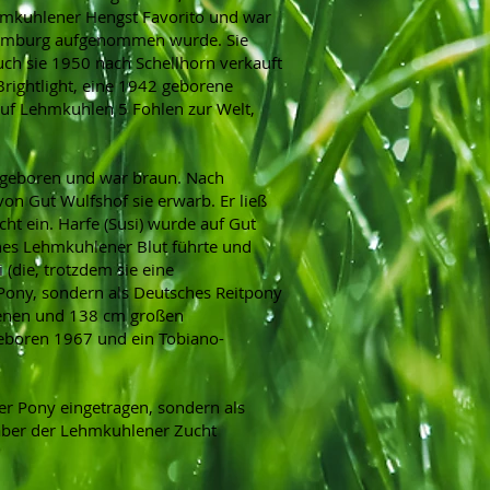
hmkuhlener Hengst Favorito und war
/Hamburg aufgenommen wurde. Sie
auch sie 1950 nach Schellhorn verkauft
Brightlight, eine 1942 geborene
 auf Lehmkuhlen 5 Fohlen zur Welt,
948 geboren und war braun. Nach
on Gut Wulfshof sie erwarb. Er ließ
ht ein. Harfe (Susi) wurde auf Gut
ines Lehmkuhlener Blut führte und
(die, trotzdem sie eine
Pony, sondern als Deutsches Reitpony
renen und 138 cm großen
geboren 1967 und ein Tobiano-
r Pony eingetragen, sondern als
 aber der Lehmkuhlener Zucht